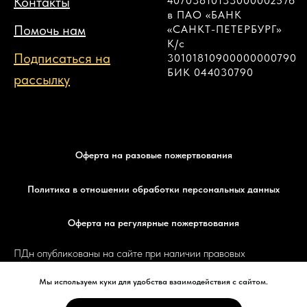
Контакты
40703810133000002576
в ПАО «БАНК
Помочь нам
«САНКТ-ПЕТЕРБУРГ»
К/с
Подписаться на
30101810900000000790
БИК 044030790
рассылку
Оферта на разовые пожертвования
Политика в отношении обработки персональных данных
Оферта на регулярные пожертвования
ПДн опубликованы на сайте при наличии правовых
оснований в соответствии с ч. 1 ст. 6 и ст. 10.1 152-ФЗ.
Мы используем куки для удобства взаимодействия с сайтом.
Субъектами установлены запреты на обработку
неограниченным кругом лиц опубликованных персональных