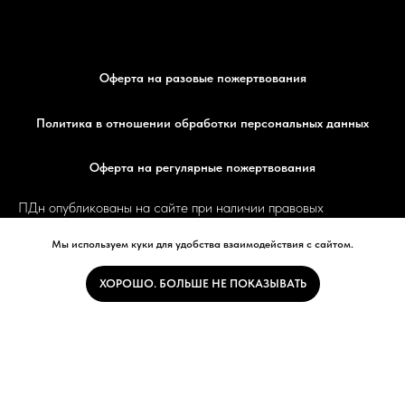
Оферта на разовые пожертвования
Политика в отношении обработки персональных данных
Оферта на регулярные пожертвования
ПДн опубликованы на сайте при наличии правовых
оснований в соответствии с ч. 1 ст. 6 и ст. 10.1 152-ФЗ.
Мы используем куки для удобства взаимодействия с сайтом.
Субъектами установлены запреты на обработку
неограниченным кругом лиц опубликованных персональных
ХОРОШО. БОЛЬШЕ НЕ ПОКАЗЫВАТЬ
данных
СПБ БОО "УЛИЦА МИРА" использует сайте
https://ulicamira.ru/
для сбора не облагаемых налогами
пожертвований, ОГРН 1
047831004540 целевое
финансирование