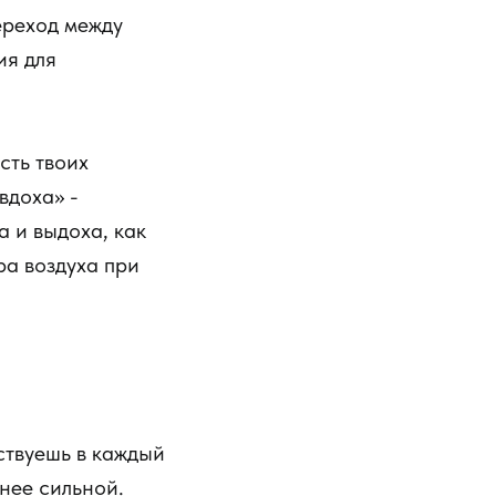
ереход между
ия для
сть твоих
вдоха» -
а и выдоха, как
ра воздуха при
ствуешь в каждый
нее сильной.