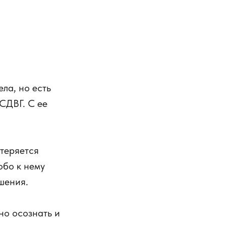
ела, но есть
 СДВГ. С ее
 теряется
обо к нему
шения.
но осознать и