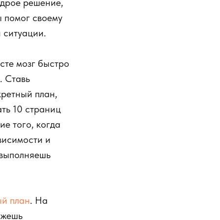
удрое решение,
ы помог своему
й ситуации.
сте мозг быстро
. Ставь
кретный план,
ать 10 страниц
ие того, когда
висимости и
 выполняешь
ый план
. На
ожешь