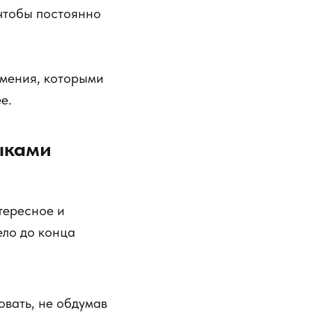
 чтобы постоянно
 умения, которыми
е.
ыками
тересное и
ело до конца
вать, не обдумав