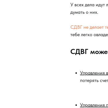
У всех дела идут
думать о них.
СДВГ не делает т
тебе легко овлад
СДВГ может
Управления 
потерять сче
Управления 