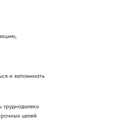
зацию,
ься и запоминать
ь труднодалеко
срочных целей